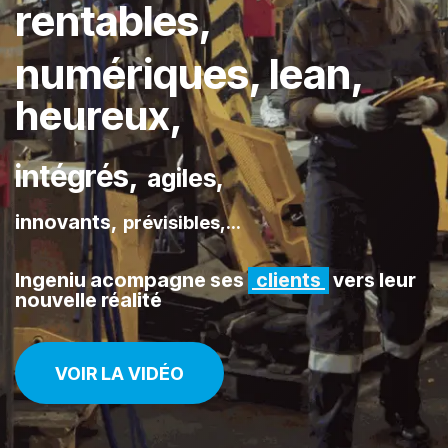
rentables,
​
numériques, lean,
heureux,
intégrés,
agiles,
innovants
,
prévisibles,
...
Ingeniu acompagne ses
c
lients
vers leur
nouvelle réalité
VOIR LA VIDÉO