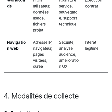
ds
utilisateur,
service,
contrat
données
sauvegard
usage,
e, support
fichiers
technique
projet
Navigatio
Adresse IP,
Sécurité,
Intérêt
n web
navigateur,
analyse
légitime
pages
audience,
visitées,
amélioratio
durée
n UX
4. Modalités de collecte