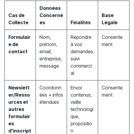
Données
Cas de
Concerné
Base
Collecte
es
Finalités
Légale
Formulair
Nom,
Répondre
Consente
e de
prénom,
à vos
ment
contact
email,
demandes,
entreprise,
suivi
message
commerci
al
Newslett
Coordonn
Envoi
Consente
er/Resso
ées + infos
contenus,
ment
urces et
étendues
veille
autres
technologi
formulair
que,
es
propositio
d'inscript
n