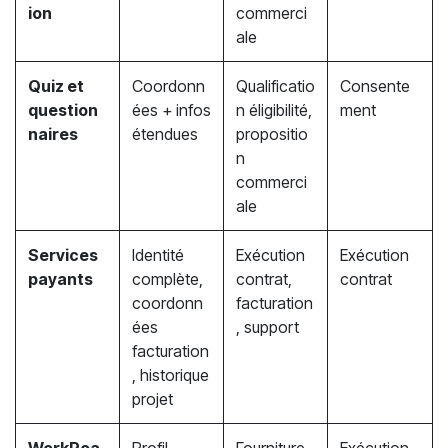
ion
commerci
ale
Quiz et
Coordonn
Qualificatio
Consente
question
ées + infos
n éligibilité,
ment
naires
étendues
propositio
n
commerci
ale
Services
Identité
Exécution
Exécution
payants
complète,
contrat,
contrat
coordonn
facturation
ées
, support
facturation
, historique
projet
WorkRoa
Profil
Fourniture
Exécution