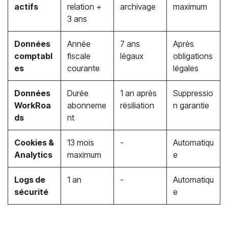
actifs
relation +
archivage
maximum
3 ans
Données
Année
7 ans
Après
comptabl
fiscale
légaux
obligations
es
courante
légales
Données
Durée
1 an après
Suppressio
WorkRoa
abonneme
résiliation
n garantie
ds
nt
Cookies &
13 mois
-
Automatiqu
Analytics
maximum
e
Logs de
1 an
-
Automatiqu
sécurité
e